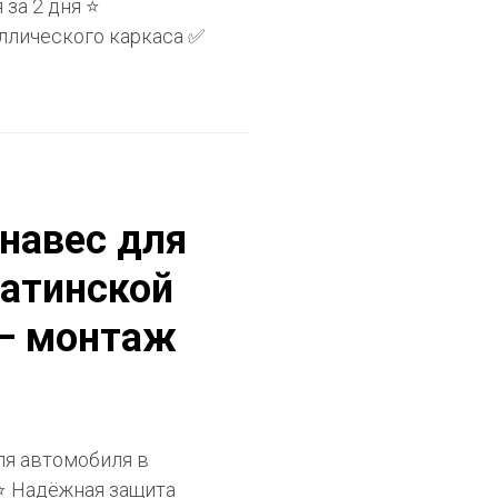
за 2 дня ⭐
ллического каркаса ✅
 навес для
атинской
 — монтаж
ля автомобиля в
 ⭐ Надёжная защита