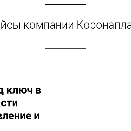
йсы компании Коронапл
д ключ в
асти
вление и