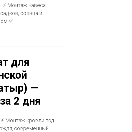
ы ⚡ Монтаж навеса
осадков, солнца и
дом ✅
ат для
нской
атыр) —
за 2 дня
 ⚡ Монтаж кровли под
 дождя, современный