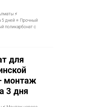
Алматы ⚡
а 5 дней ⭐ Прочный
ый поликарбонат с
ат для
инской
 — монтаж
а 3 дня
ы ⚡ Монтаж навеса