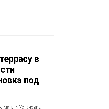
террасу в
асти
новка под
 Алматы ⚡ Установка