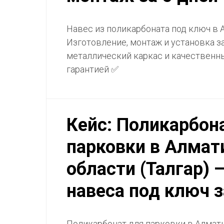
Навес из поликарбоната под ключ в 
Изготовление, монтаж и установка з
металлический каркас и качественн
гарантией ✅
Кейс: Поликарбон
парковки в Алмат
области (Талгар)
навеса под ключ з
Поликарбонат для парковки в Алмат