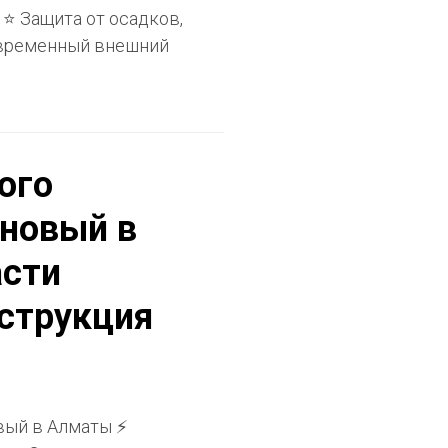
 ⭐ Защита от осадков,
овременный внешний
ого
 новый в
асти
нструкция
вый в Алматы ⚡