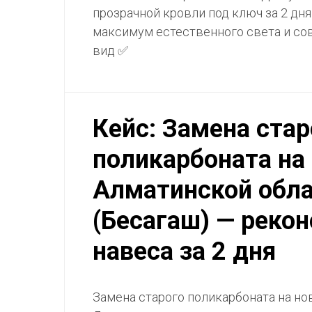
прозрачной кровли под ключ за 2 дня
максимум естественного света и с
вид ✅
Кейс: Замена стар
поликарбоната на
Алматинской обл
(Бесагаш) — реко
навеса за 2 дня
Замена старого поликарбоната на но