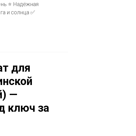
ень ⭐ Надёжная
га и солнца ✅
ат для
инской
й) —
д ключ за