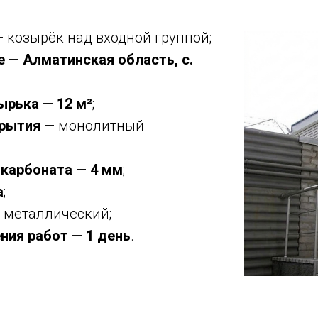
 козырёк над входной группой;
е
—
Алматинская область, с.
ырька
—
12 м²
;
крытия
— монолитный
;
карбоната
—
4 мм
;
а
;
 металлический;
ния работ
—
1 день
.