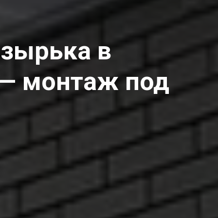
озырька в
 — монтаж под