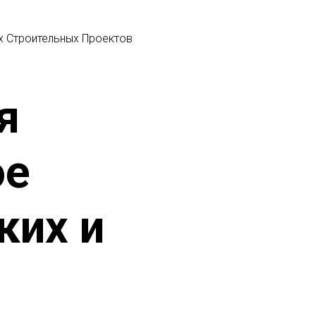
х Строительных Проектов
я
ое
ких и