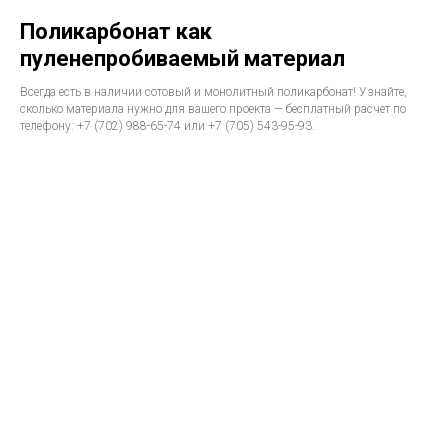
Поликарбонат как
пуленепробиваемый материал
Всегда есть в наличии сотовый и монолитный поликарбонат! Узнайте,
сколько материала нужно для вашего проекта — бесплатный расчет по
телефону: +7 (702) 988-65-74 или +7 (705) 543-95-93.