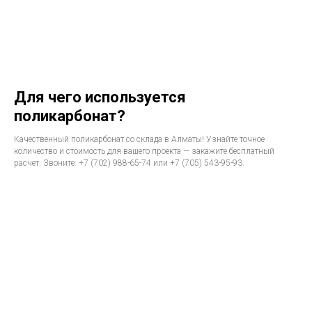
Для чего используется
поликарбонат?
Качественный поликарбонат со склада в Алматы! Узнайте точное
количество и стоимость для вашего проекта — закажите бесплатный
расчет. Звоните: +7 (702) 988-65-74 или +7 (705) 543-95-93.