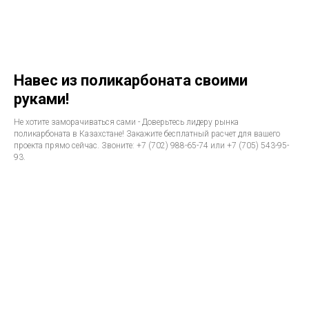
Навес из поликарбоната своими
руками!
Не хотите заморачиваться сами - Доверьтесь лидеру рынка
поликарбоната в Казахстане! Закажите бесплатный расчет для вашего
проекта прямо сейчас. Звоните: +7 (702) 988-65-74 или +7 (705) 543-95-
93.