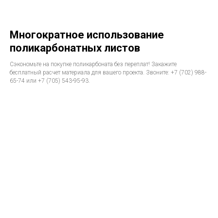
Многократное использование
поликарбонатных листов
Сэкономьте на покупке поликарбоната без переплат! Закажите
бесплатный расчет материала для вашего проекта. Звоните: +7 (702) 988-
65-74 или +7 (705) 543-95-93.