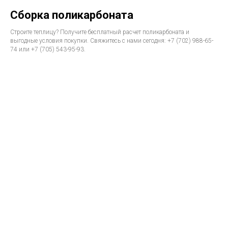
Сборка поликарбоната
Строите теплицу? Получите бесплатный расчет поликарбоната и
выгодные условия покупки. Свяжитесь с нами сегодня: +7 (702) 988-65-
74 или +7 (705) 543-95-93.