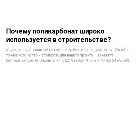
Почему поликарбонат широко
используется в строительстве?
Качественный поликарбонат со склада без переплат в Алматы! Узнайте
точное количество и стоимость для вашего проекта — закажите
бесплатный расчет. Звоните: +7 (702) 988-65-74 или +7 (705) 543-95-93.