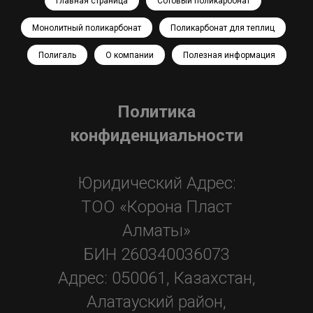
Главная страница
Сотовый поликарбонат
Монолитный поликарбонат
Поликарбонат для теплиц
Полигаль
О компании
Полезная информация
Политика
конфиденциальнос
ти
Юридический Адрес:
ТОО «Корона Пласт
Алматы»
БИН 260340036073
Адрес: 050061, Казахстан,
Алатауский район,