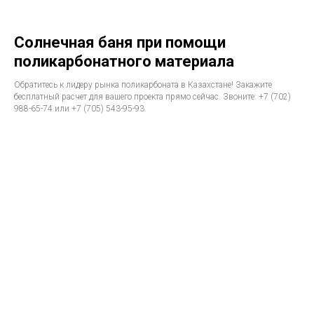
Солнечная баня при помощи
поликарбонатного материала
Обратитесь к лидеру рынка поликарбоната в Казахстане! Закажите
бесплатный расчет для вашего проекта прямо сейчас. Звоните: +7 (702)
988-65-74 или +7 (705) 543-95-93.