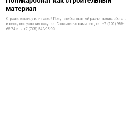
Поликарбонат как строительный
материал
Строите теплицу или навес? Получите бесплатный расчет поликарбоната
и выгодные условия покупки. Свяжитесь с нами сегодня: +7 (702) 988-
65-74 или +7 (705) 543-95-93.