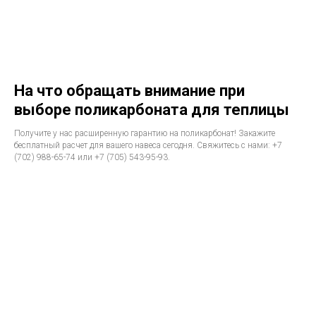
На что обращать внимание при
выборе поликарбоната для теплицы
Получите у нас расширенную гарантию на поликарбонат! Закажите
бесплатный расчет для вашего навеса сегодня. Свяжитесь с нами: +7
(702) 988-65-74 или +7 (705) 543-95-93.