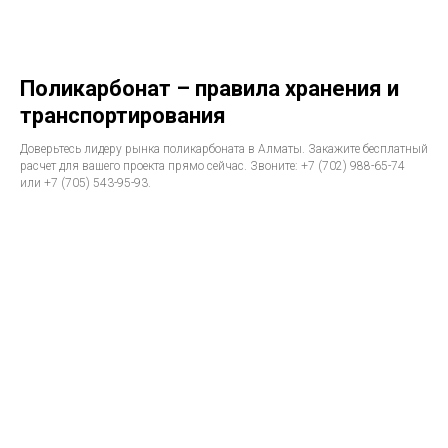
Поликарбонат – правила хранения и
транспортирования
Доверьтесь лидеру рынка поликарбоната в Алматы. Закажите бесплатный
расчет для вашего проекта прямо сейчас. Звоните: +7 (702) 988-65-74
или +7 (705) 543-95-93.