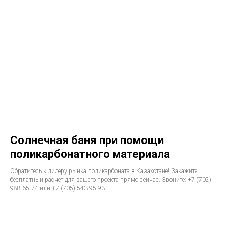
Солнечная баня при помощи
поликарбонатного материала
Обратитесь к лидеру рынка поликарбоната в Казахстане! Закажите
бесплатный расчет для вашего проекта прямо сейчас. Звоните: +7 (702)
988-65-74 или +7 (705) 543-95-93.