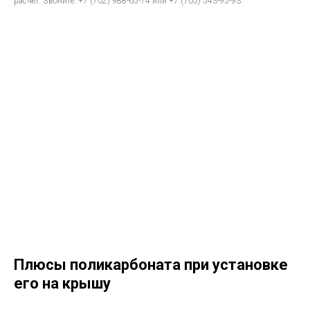
расчет. Звоните: +7 (702) 988-65-74 или +7 (705) 543-95-93.
Плюсы поликарбоната при установке
его на крышу