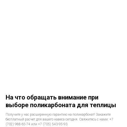
На что обращать внимание при
выборе поликарбоната для теплицы
Получите у нас расширенную гарантию на поликарбонат! Закажите
бесплатный расчет для вашего навеса сегодня. Свяжитесь с нами: +7
(702) 988-65-74 или +7 (705) 543-95-93.