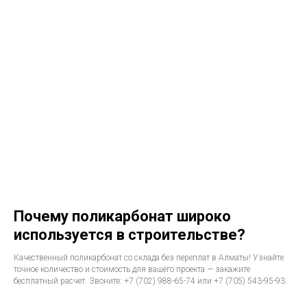
Почему поликарбонат широко
используется в строительстве?
Качественный поликарбонат со склада без переплат в Алматы! Узнайте
точное количество и стоимость для вашего проекта — закажите
бесплатный расчет. Звоните: +7 (702) 988-65-74 или +7 (705) 543-95-93.