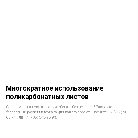
Многократное использование
поликарбонатных листов
Сэкономьте на покупке поликарбоната без переплат! Закажите
бесплатный расчет материала для вашего проекта. Звоните: +7 (702) 988-
65-74 или +7 (705) 543-95-93.