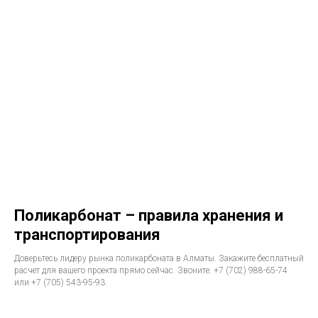
Поликарбонат – правила хранения и
транспортирования
Доверьтесь лидеру рынка поликарбоната в Алматы. Закажите бесплатный
расчет для вашего проекта прямо сейчас. Звоните: +7 (702) 988-65-74
или +7 (705) 543-95-93.