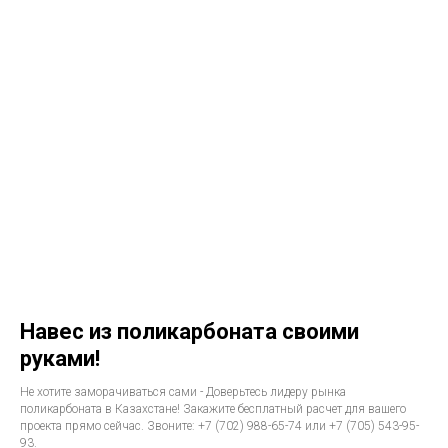
Навес из поликарбоната своими
руками!
Не хотите заморачиваться сами - Доверьтесь лидеру рынка
поликарбоната в Казахстане! Закажите бесплатный расчет для вашего
проекта прямо сейчас. Звоните: +7 (702) 988-65-74 или +7 (705) 543-95-
93.