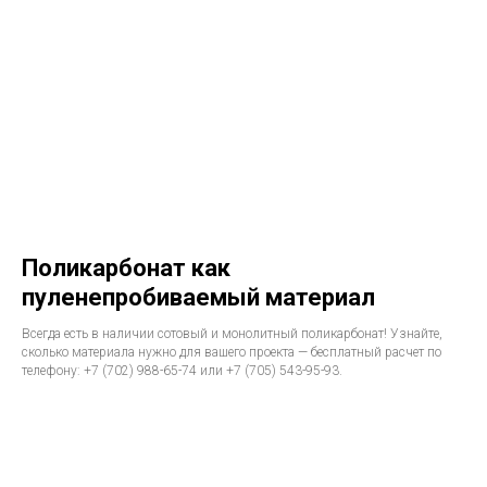
Поликарбонат как
пуленепробиваемый материал
Всегда есть в наличии сотовый и монолитный поликарбонат! Узнайте,
сколько материала нужно для вашего проекта — бесплатный расчет по
телефону: +7 (702) 988-65-74 или +7 (705) 543-95-93.