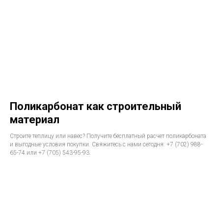
Поликарбонат как строительный
материал
Строите теплицу или навес? Получите бесплатный расчет поликарбоната
и выгодные условия покупки. Свяжитесь с нами сегодня: +7 (702) 988-
65-74 или +7 (705) 543-95-93.