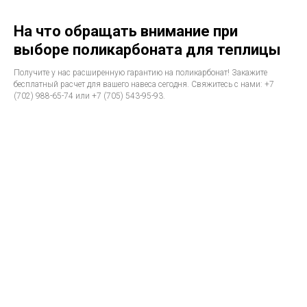
На что обращать внимание при
выборе поликарбоната для теплицы
Получите у нас расширенную гарантию на поликарбонат! Закажите
бесплатный расчет для вашего навеса сегодня. Свяжитесь с нами: +7
(702) 988-65-74 или +7 (705) 543-95-93.