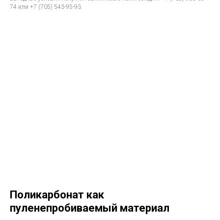
74 или +7 (705) 543-95-93.
Поликарбонат как
пуленепробиваемый материал