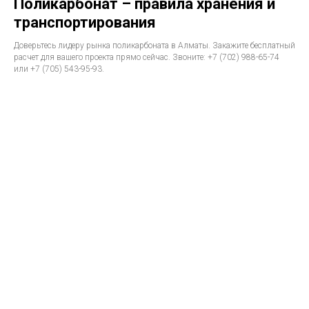
Поликарбонат – правила хранения и
транспортирования
Доверьтесь лидеру рынка поликарбоната в Алматы. Закажите бесплатный
расчет для вашего проекта прямо сейчас. Звоните: +7 (702) 988-65-74
или +7 (705) 543-95-93.