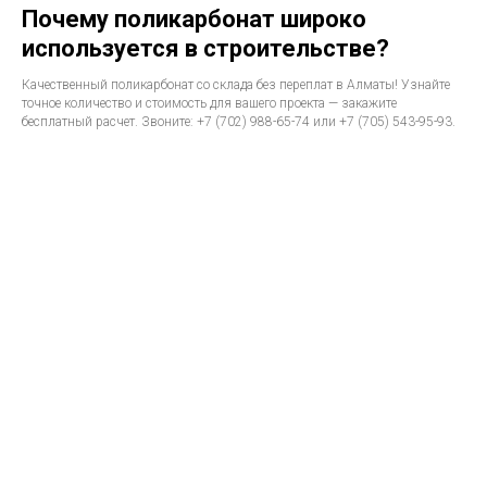
Почему поликарбонат широко
используется в строительстве?
Качественный поликарбонат со склада без переплат в Алматы! Узнайте
точное количество и стоимость для вашего проекта — закажите
бесплатный расчет. Звоните: +7 (702) 988-65-74 или +7 (705) 543-95-93.