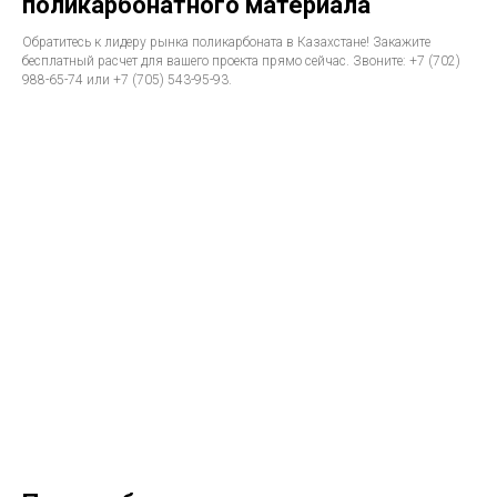
поликарбонатного материала
Обратитесь к лидеру рынка поликарбоната в Казахстане! Закажите
бесплатный расчет для вашего проекта прямо сейчас. Звоните: +7 (702)
988-65-74 или +7 (705) 543-95-93.