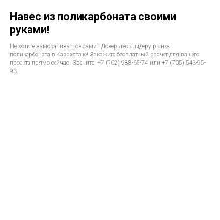
Навес из поликарбоната своими
руками!
Не хотите заморачиваться сами - Доверьтесь лидеру рынка
поликарбоната в Казахстане! Закажите бесплатный расчет для вашего
проекта прямо сейчас. Звоните: +7 (702) 988-65-74 или +7 (705) 543-95-
93.