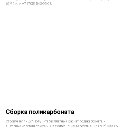
65-74 или +7 (705) 543-95-93.
Сборка поликарбоната
Строите теплицу? Получите бесплатный расчет поликарбоната и
выгодные условия покупки. Свяжитесь с нами сегодня: +7 (702) 988-65-