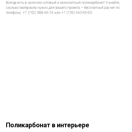
Всегда есть в наличии сотовый и монолитный поликарбонат! Узнайте,
сколько материала нужно для вашего проекта — бесплатный расчет по
телефону: +7 (702) 988-65-74 или +7 (705) 543-95-93.
Поликарбонат в интерьере